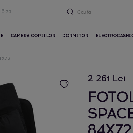
Blog
IE
CAMERA COPIILOR
DORMITOR
ELECTROCASNI
4X72
2 261 Lei
FOTOL
SPAC
84X72