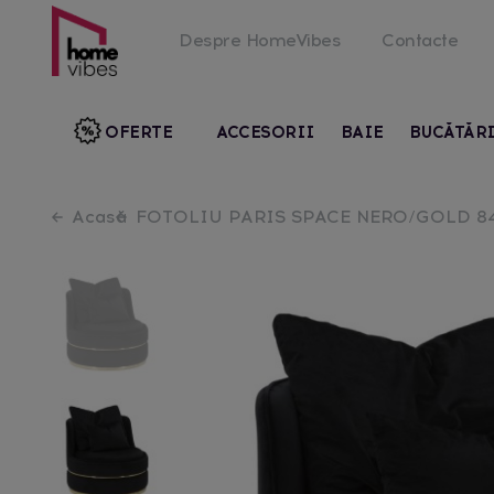
Despre HomeVibes
Contacte
OFERTE
ACCESORII
BAIE
BUCĂTĂR
Acasă
FOTOLIU PARIS SPACE NERO/GOLD 8