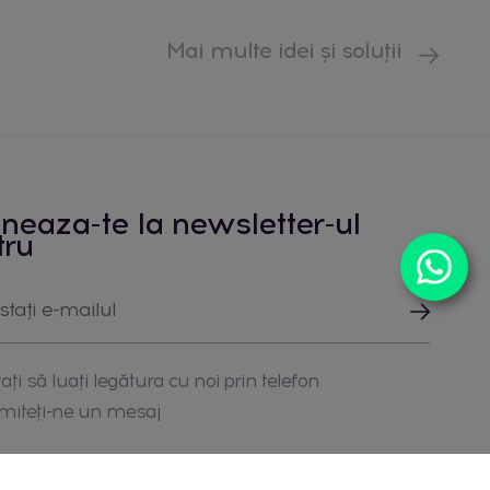
Mai multe idei și soluții
neaza-te la newsletter-ul
tru
ați să luați legătura cu noi prin telefon
imiteți-ne un mesaj