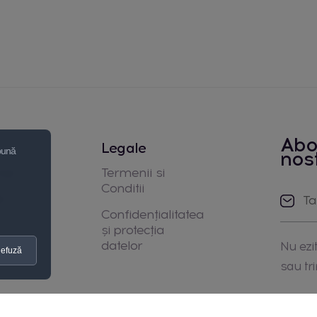
Abo
Legale
 bună
nos
noi
Termenii si
Conditii
e
Confidențialitatea
și protecția
datelor
Nu ezit
efuză
sau tr