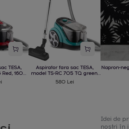
sac TESA,
Aspirator fara sac TESA,
Napron-ne
 Red, 1600
model TS-RC 705 TQ green,
1600 W
i
580 Lei
Idei de pr
și
noștri în i