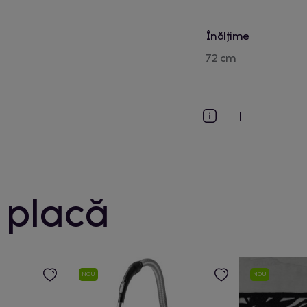
Înălțime
72 cm
 placă
NOU
NOU