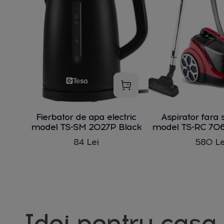
Fierbator de apa electric
Aspirator fara 
model TS-SM 2027P Black
model TS-RC 706
W
84 Lei
580 Le
Idei pentru casa 