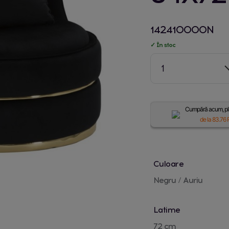
142410000N
✓ În stoc
1
Cumpără acum, plă
de la
83.76
R
Culoare
Negru / Auriu
Latime
72 cm