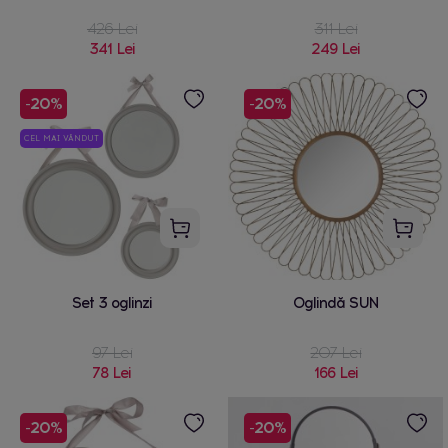
426 Lei
311 Lei
341 Lei
249 Lei
-20%
-20%
CEL MAI VÂNDUT
Set 3 oglinzi
Oglindă SUN
97 Lei
207 Lei
78 Lei
166 Lei
-20%
-20%