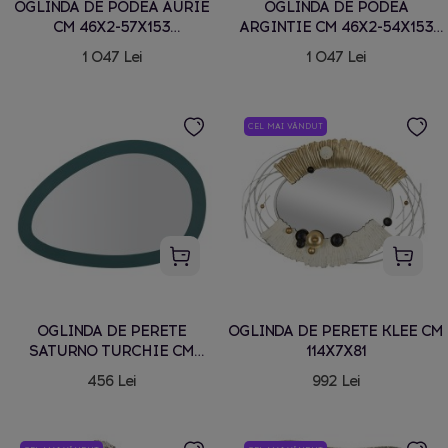
OGLINDA DE PODEA AURIE
OGLINDA DE PODEA
CM 46X2-57X153
ARGINTIE CM 46X2-54X153
(DIMENSIUNE OGLINDA CM
(DIMENSIUNE OGLINDA CM
1 047 Lei
1 047 Lei
43X150)
43X150)
CEL MAI VÂNDUT
OGLINDA DE PERETE
OGLINDA DE PERETE KLEE CM
SATURNO TURCHIE CM
114X7X81
71X1,5X48
456 Lei
992 Lei