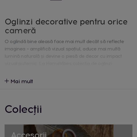
Oglinzi decorative pentru orice
cameră
O oglindă bine aleasă face mai mult decât să reflecte
imaginea – amplifică vizual spațiul, aduce mai multă
lumină naturală și devine o piesă de decor cu impact
vizual puternic. La HomeVibes colecția de oglinzi
decorative numără 86 de modele, de la oglinzi mici de
hol la oglinzi mari de podea, pentru living, dormitor, baie
Mai mult
sau hol, în stiluri de la minimalist la statement decorativ.
Tipuri de oglinzi din colecție
Colecții
Oglinzi rotunde
Forma rotundă, fără colțuri, se potrivește ușor în orice
stil de amenajare și creează un contrast plăcut cu liniile
Accesorii