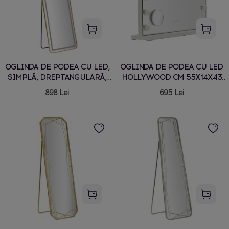
OGLINDA DE PODEA CU LED,
OGLINDA DE PODEA CU LED
SIMPLĂ, DREPTANGULARĂ,
HOLLYWOOD CM 55X14X43
50X3-38X160 CM (LUMINĂ 3
(DIMENSIUNEA OGLINDEI
898 Lei
695 Lei
CULORI)
ROTUNDE MICĂ CM Ø 9)
(LUMINĂ 3 CULORI)