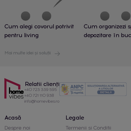
Cum alegi covorul potrivit
Cum organizezi s
pentru living
depozitare în buc
Mai multe idei și soluții
Relatii clienți
+40 723 339 595
+40 721 110 938
info@homevibes.ro
Acasă
Legale
Despre noi
Termenii si Conditii