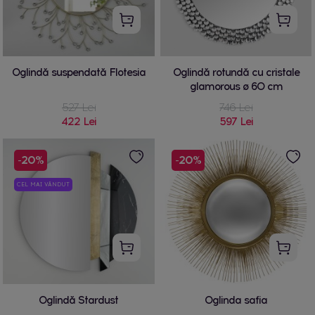
Oglindă suspendată Flotesia
Oglindă rotundă cu cristale
glamorous ø 60 cm
527 Lei
746 Lei
422 Lei
597 Lei
-20%
-20%
CEL MAI VÂNDUT
Oglindă Stardust
Oglinda safia